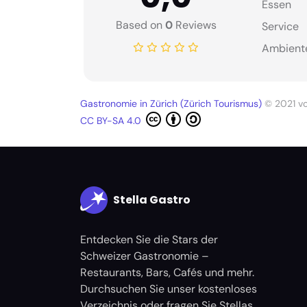
Essen
Based on
0
Reviews
Service
Ambient
Gastronomie in Zürich (Zürich Tourismus)
© 2021 v
CC BY-SA 4.0
Stella Gastro
Entdecken Sie die Stars der
Schweizer Gastronomie –
Restaurants, Bars, Cafés und mehr.
Durchsuchen Sie unser kostenloses
Verzeichnis oder fragen Sie Stellas