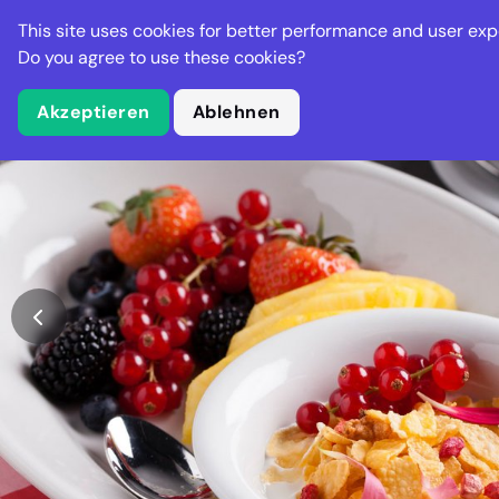
Stella Gastro
This site uses cookies for better performance and user exp
Betriebe
An
Do you agree to use these cookies?
Akzeptieren
Ablehnen