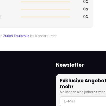
0%
0%
0%
e
on
Zürich Tourismus
ist lizenziert unter
Newsletter
Exklusive Angebot
mehr
Sie können sich jederzeit wie