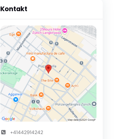
Kontakt
+41442914242