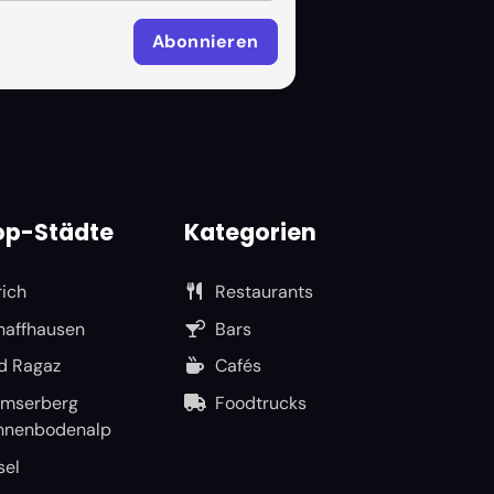
op-Städte
Kategorien
rich
Restaurants
haffhausen
Bars
d Ragaz
Cafés
umserberg
Foodtrucks
nnenbodenalp
sel