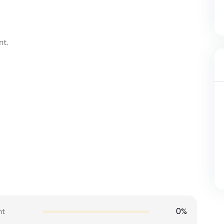
nt.
0%
mt