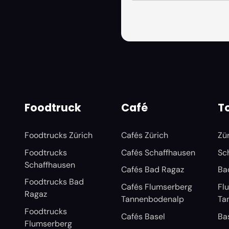
Foodtruck
Café
T
Foodtrucks Zürich
Cafés Zürich
Zü
Foodtrucks
Cafés Schaffhausen
Sc
Schaffhausen
Cafés Bad Ragaz
Ba
Foodtrucks Bad
Cafés Flumserberg
Fl
Ragaz
Tannenbodenalp
Ta
Foodtrucks
Cafés Basel
Ba
Flumserberg