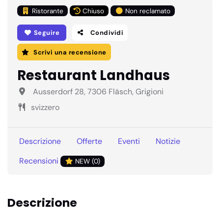
Ristorante
Chiuso
Non reclamato
Seguire
Condividi
Scrivi una recensione
Restaurant Landhaus
Ausserdorf 28, 7306 Fläsch, Grigioni
svizzero
Descrizione
Offerte
Eventi
Notizie
Recensioni
NEW (0)
Descrizione