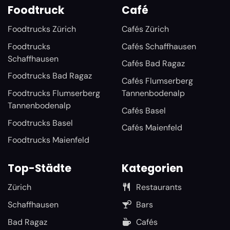
Foodtruck
Café
Foodtrucks Zürich
Cafés Zürich
Foodtrucks
Cafés Schaffhausen
Schaffhausen
Cafés Bad Ragaz
Foodtrucks Bad Ragaz
Cafés Flumserberg
Foodtrucks Flumserberg
Tannenbodenalp
Tannenbodenalp
Cafés Basel
Foodtrucks Basel
Cafés Maienfeld
Foodtrucks Maienfeld
Top-Städte
Kategorien
Zürich
Restaurants
Schaffhausen
Bars
Bad Ragaz
Cafés