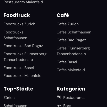
Restaurants Maienfeld
Foodtruck
Café
Foodtrucks Zürich
Cafés Zürich
Foodtrucks
Cafés Schaffhausen
Schaffhausen
Cafés Bad Ragaz
Foodtrucks Bad Ragaz
Cafés Flumserberg
Foodtrucks Flumserberg
Tannenbodenalp
Tannenbodenalp
Cafés Basel
Foodtrucks Basel
Cafés Maienfeld
Foodtrucks Maienfeld
Top-Städte
Kategorien
Zürich
Restaurants
Schaffhausen
Bars