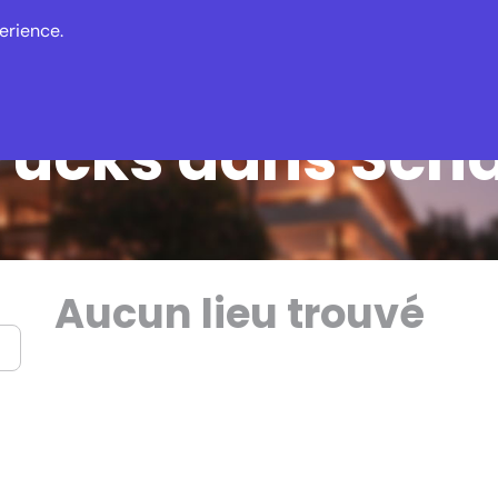
erience.
Offres
Evénements
Actualités
rucks dans Sch
Aucun lieu trouvé