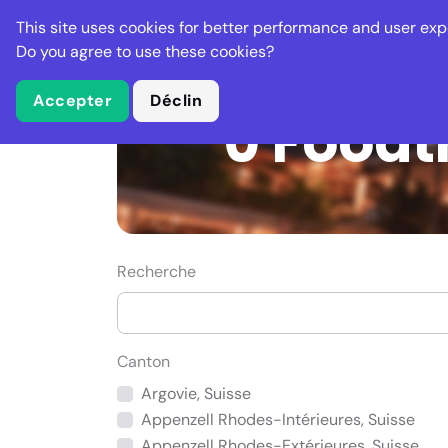
Stella Gastro
This site uses cookies for better performance and user exp
Établissements
Do you agree to use these cookies?
Accepter
Déclin
0 Foodt
Recherche
Canton
Argovie, Suisse
Appenzell Rhodes-Intérieures, Suisse
Appenzell Rhodes-Extérieures, Suisse