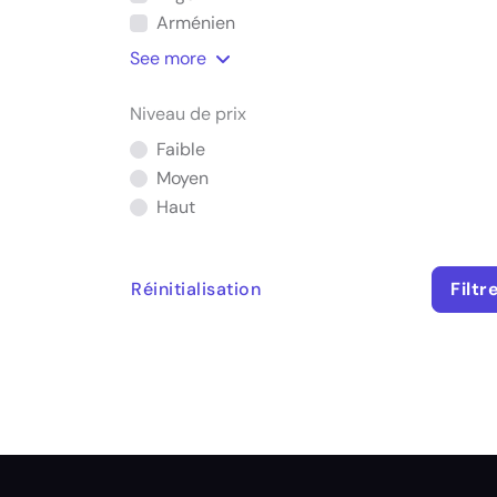
Arménien
See
more
Niveau de prix
Faible
Moyen
Haut
Réinitialisation
Filtr